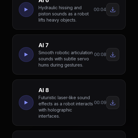
AI 6
Hydraulic hissing and
00:04
piston sounds as a robot
lifts heavy objects.
AI 7
Smooth robotic articulation
00:08
sounds with subtle servo
hums during gestures.
AI 8
Futuristic laser-like sound
00:09
effects as a robot interacts
with holographic
interfaces.