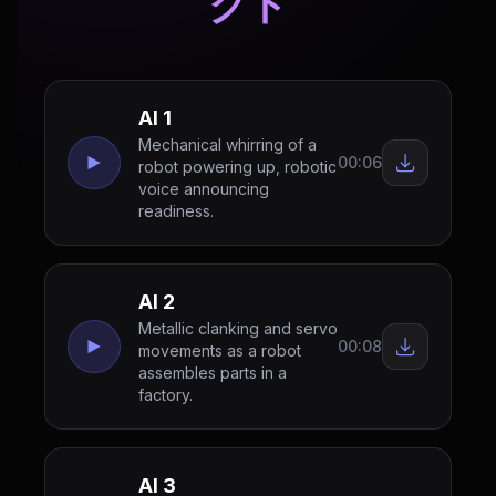
クト
AI 1
Mechanical whirring of a
00:06
robot powering up, robotic
voice announcing
readiness.
AI 2
Metallic clanking and servo
00:08
movements as a robot
assembles parts in a
factory.
AI 3