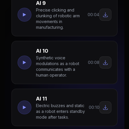
AI 9
Precise clicking and
00:04
clunking of robotic arm
movements in
manufacturing.
AI 10
Synthetic voice
00:08
modulations as a robot
communicates with a
human operator.
AI 11
Electric buzzes and static
00:10
as a robot enters standby
mode after tasks.