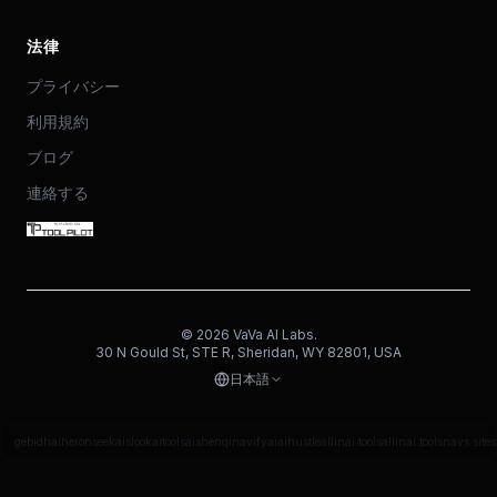
法律
プライバシー
利用規約
ブログ
連絡する
©
2026
VaVa AI Labs.
30 N Gould St, STE R, Sheridan, WY 82801, USA
日本語
gebidh
aiheron
seekais
lookaitools
aishenqi
navifyai
aihustle
allinai.tools
allinai.tools
navs.site
s