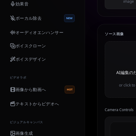
image
効果音
ボーカル除去
NEW
オーディオエンハンサー
ソース画像
ボイスクローン
ボイスデザイン
AI編集
ビデオラボ
or click t
画像から動画へ
HOT
テキストからビデオへ
Camera Controls
ビジュアルキャンバス
画像生成