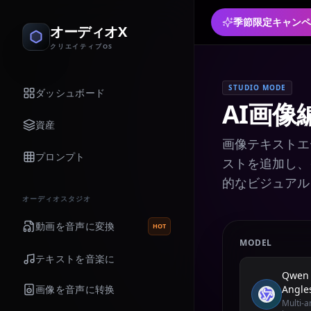
季節限定キャンペ
オーディオX
クリエイティブOS
STUDIO MODE
ダッシュボード
AI画像
資産
画像テキストエ
プロンプト
ストを追加し、
的なビジュアル
オーディオスタジオ
動画を音声に変換
HOT
MODEL
テキストを音楽に
Qwen 
画像を音声に转换
Angle
Multi-a