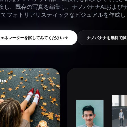
換し、既存の写真を編集し、ナノバナナAIおよび
してフォトリアリスティックなビジュアルを作成し
ジェネレーターを試してみてください
ナノバナナを無料で試