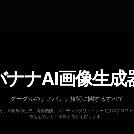
ナナAI画像生成器
グーグルのナノバナナ技術に関するすべて
anana Proが、AI駆動の生成、編集機能、コンテンツクリエイター向けのプ
作をどのように革新するかを探ります。