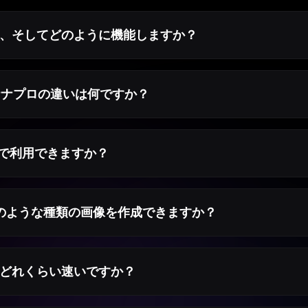
、そしてどのように機能しますか？
バナナプロの違いは何ですか？
は無料で利用できますか？
は、どのような種類の画像を作成できますか？
どれくらい速いですか？