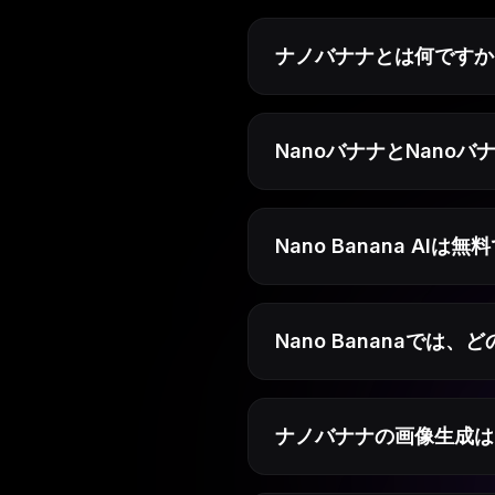
ナノバナナとは何ですか
NanoバナナとNano
Nano Banana AI
Nano Bananaで
ナノバナナの画像生成は