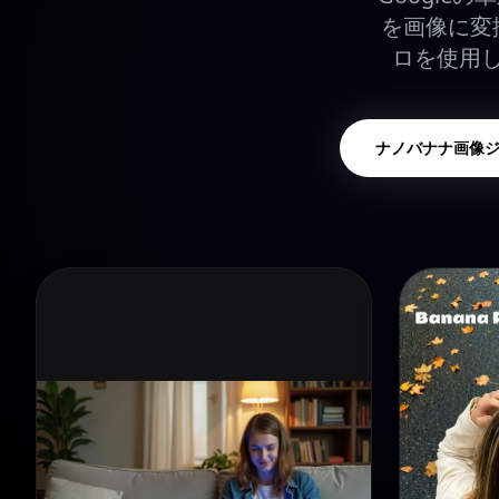
を画像に変
ロを使用
ナノバナナ画像