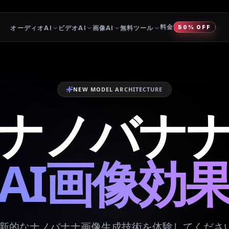
料金
オーディオAI
ビデオAI
画像AI
無料ツール
50% OFF
NEW MODEL ARCHITECTURE
ナノバナ
AI画像効
eの革新的なナノバナナ画像生成技術を体験してくださ