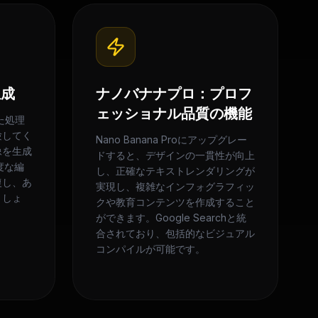
生成
ナノバナナプロ：プロフ
ェッショナル品質の機能
れた処理
験してく
Nano Banana Proにアップグレー
像を生成
ドすると、デザインの一貫性が向上
高度な編
し、正確なテキストレンダリングが
復し、あ
実現し、複雑なインフォグラフィッ
ましょ
クや教育コンテンツを作成すること
ができます。Google Searchと統
合されており、包括的なビジュアル
コンパイルが可能です。