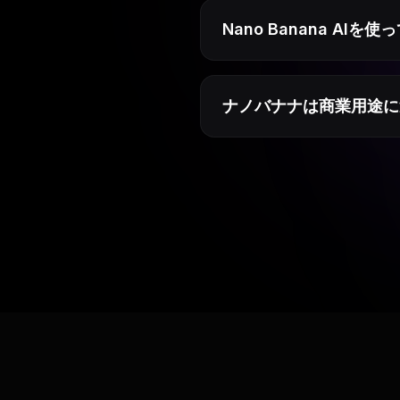
Nano Banana A
ナノバナナは商業用途に