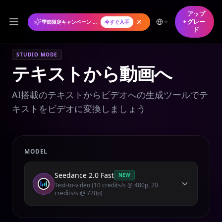
アップ
グレー
季節限定キャンペーン 年間プランが50%オフ
今すぐ入手
ド
STUDIO MODE
テキストから動画へ
AI搭載のテキストからビデオへの生成ツールでテ
キストをビデオに変換しましょう
MODEL
Seedance 2.0 Fast
NEW
Text-to-video (10 credits/s @ 480p, 20
credits/s @ 720p)