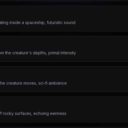
ting inside a spaceship, futuristic sound
om the creature's depths, primal intensity
 the creature moves, sci-fi ambiance
off rocky surfaces, echoing eeriness