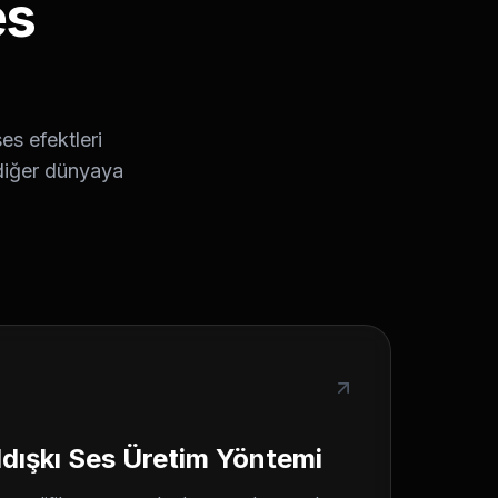
es
es efektleri
 diğer dünyaya
ldışkı Ses Üretim Yöntemi