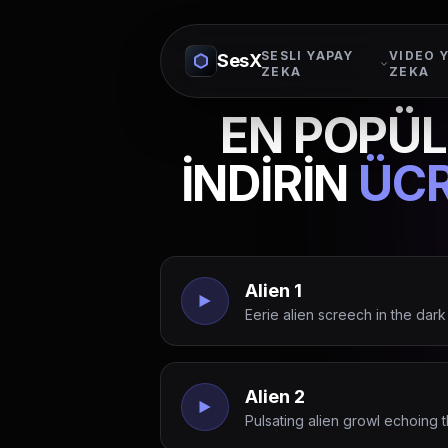
SESLI YAPAY
VIDEO 
SesX
ZEKA
ZEKA
EN POPÜL
İNDİRİN
ÜCR
Alien 1
Eerie alien screech in the dar
Alien 2
Pulsating alien growl echoing