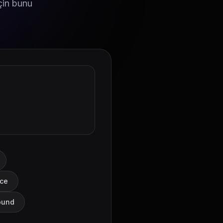
için bunu
nce
sound