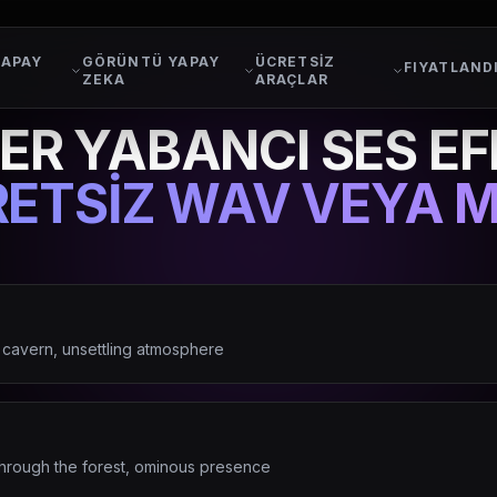
YAPAY
GÖRÜNTÜ YAPAY
ÜCRETSİZ
FIYATLAND
ZEKA
ARAÇLAR
ER YABANCI SES EF
ETSİZ WAV VEYA 
k cavern, unsettling atmosphere
 through the forest, ominous presence