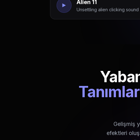
Alien 11
Unsettling alien clicking sound
Yaban
Tanımlar
Gelişmiş y
efektleri olu