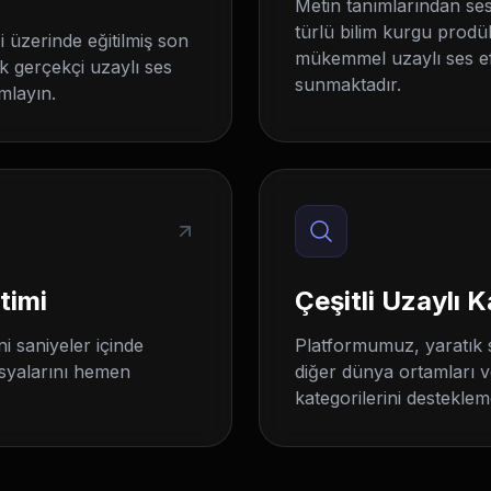
Metin tanımlarından se
türlü bilim kurgu prodü
 üzerinde eğitilmiş son
mükemmel uzaylı ses efe
k gerçekçi uzaylı ses
sunmaktadır.
ımlayın.
timi
Çeşitli Uzaylı K
ni saniyeler içinde
Platformumuz, yaratık se
osyalarını hemen
diğer dünya ortamları ve 
kategorilerini desteklem