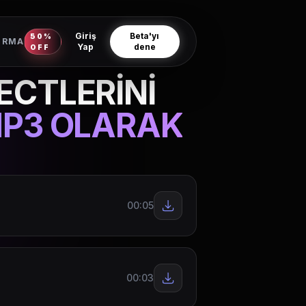
Giriş
Beta'yı
50%
IRMA
Yap
dene
OFF
ECTLERİNİ
MP3 OLARAK
00:05
00:03