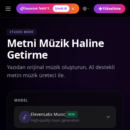
Yükseltme
Sezonluk Teklif Yıllık Plan %50 İndirimli
Şimdi Al
STUDIO MODE
Metni Müzik Haline
Getirme
Yazıdan orijinal müzik oluşturun, AI destekli
metin müzik üreteci ile.
MODEL
ElevenLabs Music
NEW
High-quality music generation