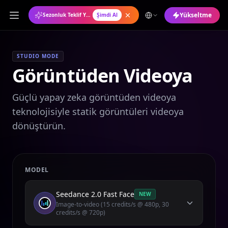
Yükseltme
Sezonluk Teklif Yıllık Plan %50 İndirimli
Şimdi Al
STUDIO MODE
Görüntüden Videoya
Güçlü yapay zeka görüntüden videoya
teknolojisiyle statik görüntüleri videoya
dönüştürün.
MODEL
Seedance 2.0 Fast Face
NEW
Image-to-video (15 credits/s @ 480p, 30
credits/s @ 720p)