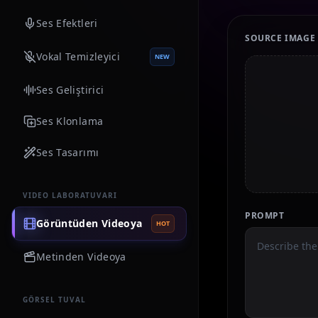
Ses Efektleri
SOURCE IMAGE
Vokal Temizleyici
NEW
Ses Geliştirici
Ses Klonlama
Ses Tasarımı
VIDEO LABORATUVARI
PROMPT
Görüntüden Videoya
HOT
Metinden Videoya
GÖRSEL TUVAL