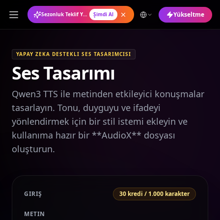
Yükseltme
Sezonluk Teklif Yıllık Plan %50 İndirimli
Şimdi Al
YAPAY ZEKA DESTEKLI SES TASARIMCISI
Ses Tasarımı
Qwen3 TTS ile metinden etkileyici konuşmalar
tasarlayın. Tonu, duyguyu ve ifadeyi
yönlendirmek için bir stil istemi ekleyin ve
kullanıma hazır bir **AudioX** dosyası
oluşturun.
GIRIŞ
30 kredi / 1.000 karakter
METIN