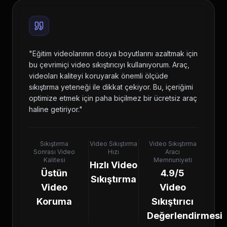
"
Eğitim videolarımın dosya boyutlarını azaltmak için
bu çevrimiçi video sıkıştırıcıyı kullanıyorum. Araç,
videoları kaliteyi koruyarak önemli ölçüde
sıkıştırma yeteneği ile dikkat çekiyor. Bu, içeriğimi
optimize etmek için paha biçilmez bir ücretsiz araç
haline getiriyor.
"
Sıkıştırma
Video Sıkıştırma
Video Sıkıştırma
Sonrası Video
Hızı
Aracı
Kalitesi
Memnuniyeti
Hızlı Video
Üstün
4.9/5
Sıkıştırma
Video
Video
Koruma
Sıkıştırıcı
Değerlendirmesi