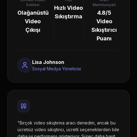
Kalitesi
Memnuniyeti
Hızlı Video
Olağanüstü
4.8/5
Sıkıştırma
Video
Video
Çıkışı
Sıkıştırıcı
Puanı
Lisa Johnson
Sosyal Medya Yöneticisi
"
Birçok video sıkıştırma aracı denedim, ancak bu
ücretsiz video sıkıştırıcı, ücretli seçeneklerden bile
daha iyi performans gösteriyor. Süreç daha basit