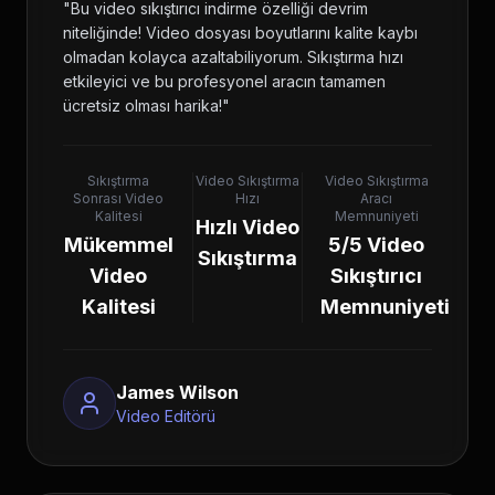
"
Bu video sıkıştırıcı indirme özelliği devrim
niteliğinde! Video dosyası boyutlarını kalite kaybı
olmadan kolayca azaltabiliyorum. Sıkıştırma hızı
etkileyici ve bu profesyonel aracın tamamen
ücretsiz olması harika!
"
Sıkıştırma
Video Sıkıştırma
Video Sıkıştırma
Sonrası Video
Hızı
Aracı
Kalitesi
Memnuniyeti
Hızlı Video
Mükemmel
5/5 Video
Sıkıştırma
Video
Sıkıştırıcı
Kalitesi
Memnuniyeti
James Wilson
Video Editörü