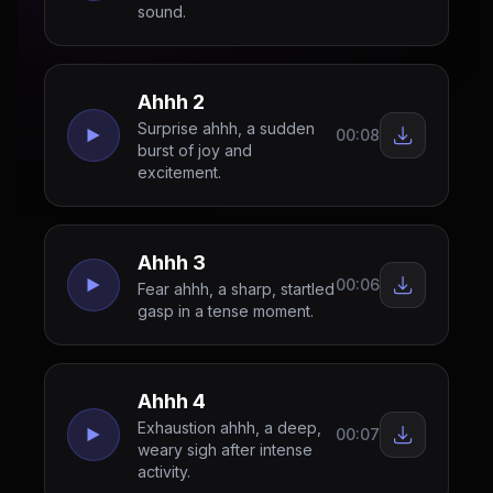
sound.
Ahhh 2
Surprise ahhh, a sudden
00:08
burst of joy and
excitement.
Ahhh 3
00:06
Fear ahhh, a sharp, startled
gasp in a tense moment.
Ahhh 4
Exhaustion ahhh, a deep,
00:07
weary sigh after intense
activity.