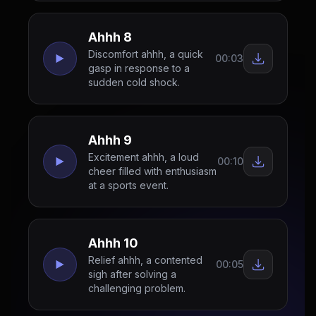
Ahhh 8
Discomfort ahhh, a quick
00:03
gasp in response to a
sudden cold shock.
Ahhh 9
Excitement ahhh, a loud
00:10
cheer filled with enthusiasm
at a sports event.
Ahhh 10
Relief ahhh, a contented
00:05
sigh after solving a
challenging problem.