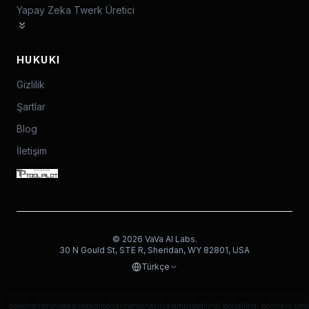
Yapay Zeka Twerk Üretici
HUKUKI
Gizlilik
Şartlar
Blog
İletişim
©
2026
VaVa AI Labs.
30 N Gould St, STE R, Sheridan, WY 82801, USA
Türkçe
gebidh
aiheron
seekais
lookaitools
aishenqi
navifyai
aihustle
allinai.tools
allinai.tools
navs.site
s