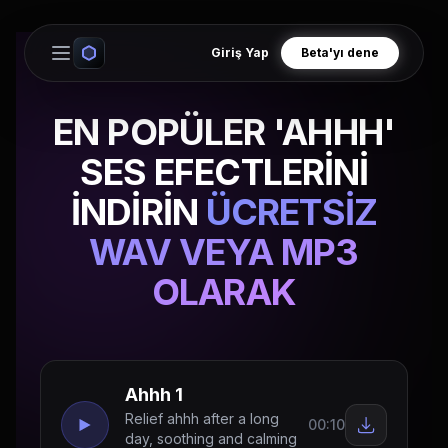
Giriş Yap
Beta'yı dene
Open main menu
EN POPÜLER 'AHHH'
SES EFECTLERİNİ
İNDİRİN
ÜCRETSİZ
WAV VEYA MP3
OLARAK
Ahhh 1
Relief ahhh after a long
00:10
day, soothing and calming