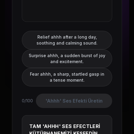
Relief ahhh after a long day,
soothing and calming sound.
Surprise ahhh, a sudden burst of joy
and excitement.
Fear ahhh, a sharp, startled gasp in
a tense moment.
'Ahhh' Ses Efekti Üretin
0/100
TAM 'AHHH' SES EFECTLERİ
KÜTÜPHANEMİZİ KEŞFEDİN