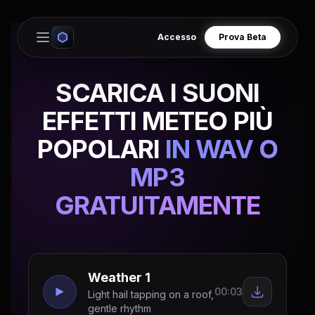
Accesso
Prova Beta
Open main menu
SCARICA I SUONI
EFFETTI METEO PIÙ
POPOLARI
IN WAV O
MP3
GRATUITAMENTE
Weather 1
00:03
Light hail tapping on a roof,
gentle rhythm