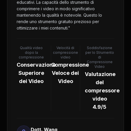
educativi. La capacità dello strumento di
comprimere i video in modo significativo
mantenendo la qualità è notevole. Questo lo
rende uno strumento gratuito prezioso per
ottimizzare i miei contenuti.
"
Qualità video
Velocità di
Soddisfazione
dopo la
compressione
per lo Strumento
compressione
video
di
Compressione
Conservazione
Compressione
Video
Superiore
Veloce dei
Valutazione
dei Video
Video
del
compressore
video
4.9/5
Dott. Wang