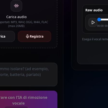
Raw audio
Carica audio
pportati: MP3, WAV, OGG, M4A, FLAC
(max 20MB)
00:00
00
rica
Registra
Esegui il vocal remo
are con l'IA di rimozione
vocale