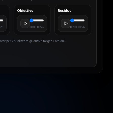
Obiettivo
Residuo
:26
00:00
00:26
00:00
00:26
ver per visualizzare gli output target + residui.