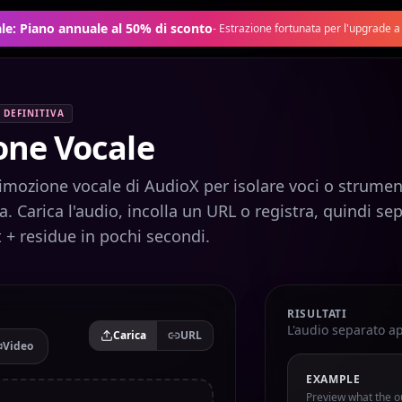
le: Piano annuale al 50% di sconto
-
Estrazione fortunata per l'upgrade a 
 DEFINITIVA
one Vocale
i rimozione vocale di AudioX per isolare voci o strumen
ia. Carica l'audio, incolla un URL o registra, quindi se
t + residue in pochi secondi.
RISULTATI
L'audio separato a
Carica
URL
Video
EXAMPLE
Preview what the ou