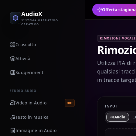
Offerta stagiona
AudioX
SISTEMA OPERATIVO
CREATIVO
RIMOZIONE VOCALE
Cruscotto
Rimozi
Attività
Utilizza l'IA d
qualsiasi tracc
Suggerimenti
in tracce targe
STUDIO AUDIO
Video in Audio
HOT
INPUT
Testo in Musica
Audio
Immagine in Audio