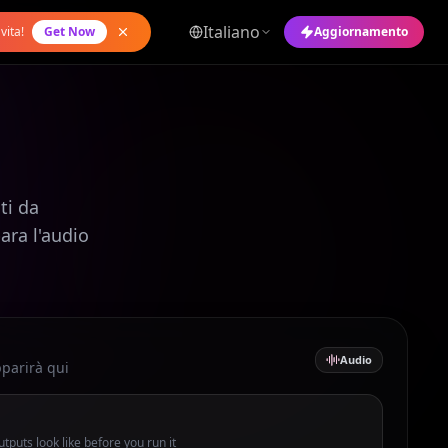
Italiano
vita!
Get Now
Aggiornamento
ti da
para l'audio
Audio
pparirà qui
tputs look like before you run it