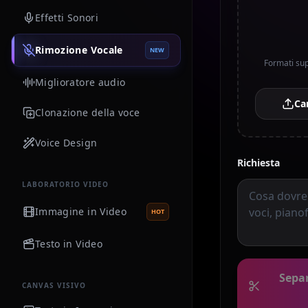
Effetti Sonori
Rimozione Vocale
NEW
Formati su
Miglioratore audio
Ca
Clonazione della voce
Voice Design
Richiesta
LABORATORIO VIDEO
Immagine in Video
HOT
Testo in Video
Separ
CANVAS VISIVO