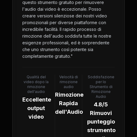
questo strumento gratuito per rimuovere
l'audio dai video è eccezionale. Posso
creare versioni silenziose dei nostri video
promozionali per diverse piattaforme con
incredibile facilità. Il rapido processo di
rimozione dell'audio soddisfa tutte le nostre
esigenze professionali, ed è sorprendente
che uno strumento così potente sia
completamente gratuito.
"
Qualità del
Velocità di
Soddisfazione
video dopo la
rimozione
per lo
rimozione
audio
Strumento di
dell'audio
Rimozione
Rimozione
Audio
Eccellente
Rapida
4.8/5
output
dell'Audio
Rimuovi
video
punteggio
strumento