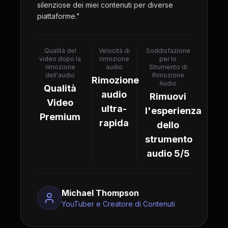
silenziose dei miei contenuti per diverse
piattaforme.
"
Qualità del
Velocità di
Soddisfazione
video dopo la
rimozione
per lo
rimozione
audio
Strumento di
dell'audio
Rimozione
Rimozione
Audio
Qualità
audio
Rimuovi
Video
ultra-
l'esperienza
Premium
rapida
dello
strumento
audio 5/5
Michael Thompson
YouTuber e Creatore di Contenuti