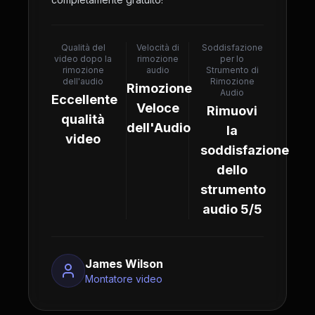
Qualità del
Velocità di
Soddisfazione
video dopo la
rimozione
per lo
rimozione
audio
Strumento di
dell'audio
Rimozione
Rimozione
Audio
Eccellente
Veloce
Rimuovi
qualità
dell'Audio
la
video
soddisfazione
dello
strumento
audio 5/5
James Wilson
Montatore video