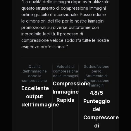
"
La qualità delle immagini dopo aver utilizzato
questo strumento di compressione immagini
online gratuito è eccezionale. Posso ridurre
le dimensioni dei file per le nostre immagini
promozionali su diverse piattaforme con
incredibile facilità. Il processo di
compressione veloce soddisfa tutte le nostre
esigenze professionali.
"
Qualità
Velocità di
Soddisfazione
dell'immagine
compressione
per lo
dopo la
delle immagini
Strumento di
compressione
Compressione
Compressione
Immagini
Eccellente
Immagine
4.8/5
output
Rapida
Punteggio
dell'immagine
del
Compressore
di