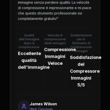
immagine senza perdere qualità. La velocità
di compressione è impressionante e mi piace
che questo strumento professionale sia
completamente gratuito!
"
Qualità
Velocità di
Soddisfazione
dell'immagine
compressione
per lo
dopo la
delle immagini
Strumento di
compressione
Compressione
Compressione
Immagini
Eccellente
Immagini
Soddisfazione
qualità
Veloce
del
dell'immagine
Compressore
Immagini
5/5
James Wilson
Web Designer