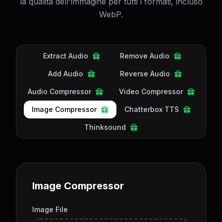
la qualità dell'immagine per tutti i formati, incluso
WebP.
Extract Audio
Remove Audio
Add Audio
Reverse Audio
Audio Compressor
Video Compressor
Image Compressor
Chatterbox TTS
Thinksound
Image Compressor
Image File