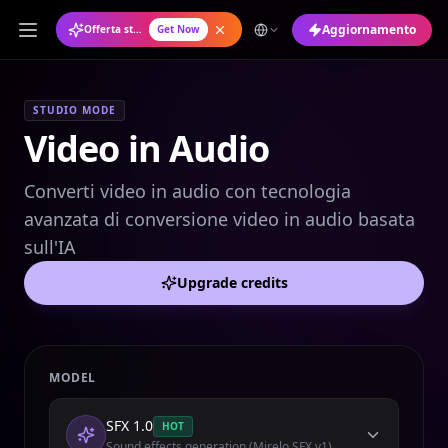
Aggiornamento
Offerta stagionale: Piano annuale al 50% di sconto
Get Now
STUDIO MODE
Video in Audio
Converti video in audio con tecnologia
avanzata di conversione video in audio basata
sull'IA
Upgrade credits
MODEL
SFX 1.0
HOT
Sound effects generation (Mirelo SFX v1)