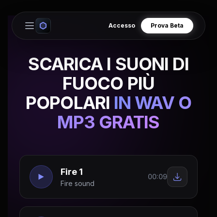
Accesso
Prova Beta
Open main menu
SCARICA I SUONI DI
FUOCO PIÙ
POPOLARI
IN WAV O
MP3 GRATIS
Fire 1
00:09
Fire sound