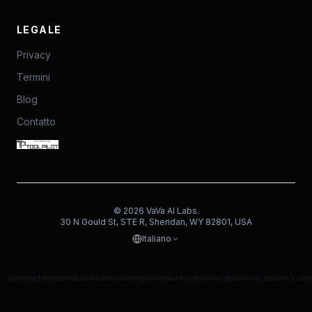
LEGALE
Privacy
Termini
Blog
Contatto
©
2026
VaVa AI Labs.
30 N Gould St, STE R, Sheridan, WY 82801, USA
Italiano
gebidh
aiheron
seekais
lookaitools
aishenqi
navifyai
aihustle
allinai.tools
allinai.tools
navs.site
s