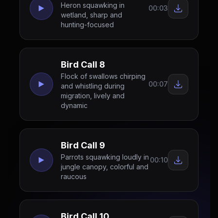
Heron squawking in
00:03
wetland, sharp and
hunting-focused
Bird Call 8
Flock of swallows chirping
00:07
and whistling during
migration, lively and
dynamic
Bird Call 9
Parrots squawking loudly in
00:10
jungle canopy, colorful and
raucous
Bird Call 10