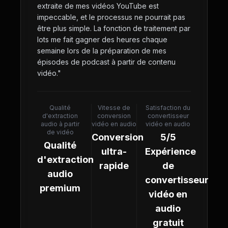
extraite de mes vidéos YouTube est
impeccable, et le processus ne pourrait pas
être plus simple. La fonction de traitement par
lots me fait gagner des heures chaque
semaine lors de la préparation de mes
épisodes de podcast à partir de contenu
vidéo.
"
Qualité
Vitesse de
Satisfaction du
d'extraction
conversion
convertisseur
audio à partir
vidéo en audio
vidéo en audio
de vidéo
Conversion
5/5
Qualité
ultra-
Expérience
d'extraction
rapide
de
audio
convertisseur
premium
vidéo en
audio
gratuit