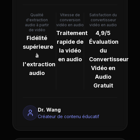
Qualité
Vitesse de
Satisfaction du
d'extraction
conversion
convertisseur
audio à partir
vidéo en audio
vidéo en audio
de vidéo
Traitement
4,9/5
Fidélité
rapide de
Évaluation
supérieure
la vidéo
du
à
en audio
Convertisseur
l'extraction
Vidéo en
audio
Audio
Gratuit
Dr. Wang
Créateur de contenu éducatif