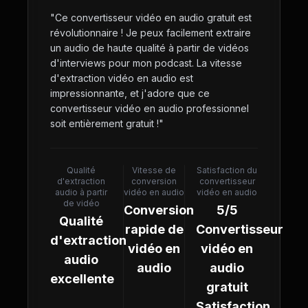
"
Ce convertisseur vidéo en audio gratuit est
révolutionnaire ! Je peux facilement extraire
un audio de haute qualité à partir de vidéos
d'interviews pour mon podcast. La vitesse
d'extraction vidéo en audio est
impressionnante, et j'adore que ce
convertisseur vidéo en audio professionnel
soit entièrement gratuit !
"
Qualité
Vitesse de
Satisfaction du
d'extraction
conversion
convertisseur
audio à partir
vidéo en audio
vidéo en audio
de vidéo
Conversion
5/5
Qualité
rapide de
Convertisseur
d'extraction
vidéo en
vidéo en
audio
audio
audio
excellente
gratuit
Satisfaction