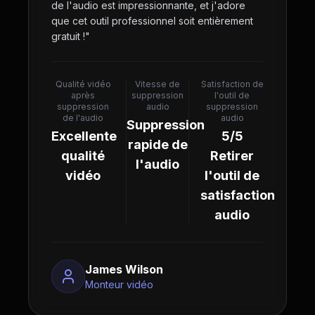
de l'audio est impressionnante, et j'adore
que cet outil professionnel soit entièrement
gratuit !
"
Qualité vidéo
Vitesse de
Satisfaction de
après
suppression
l'outil de
suppression
audio
suppression
de l'audio
audio
Suppression
Excellente
5/5
rapide de
qualité
Retirer
l'audio
vidéo
l'outil de
satisfaction
audio
James Wilson
Monteur vidéo