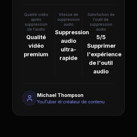
Qualité vidéo
Vitesse de
Satisfaction de
après
suppression
l'outil de
suppression
audio
suppression
de l'audio
audio
Suppression
Qualité
5/5
audio
vidéo
Supprimer
ultra-
premium
l'expérience
rapide
de l'outil
audio
Michael Thompson
YouTuber et créateur de contenu