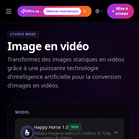
Mise à
Offre saisonnière : Forfait annuel à 50 % de réduction
Obtenez maintenant
niveau
STUDIO MODE
Image en vidéo
Transformez des images statiques en vidéos
grâce à une puissante technologie
d'intelligence artificielle pour la conversion
d'images en vidéos.
MODEL
Happy Horse 1.0
NEW
Alibaba image-to-video (25 credits/s @ 720p,
50 credits/s @ 1080p)