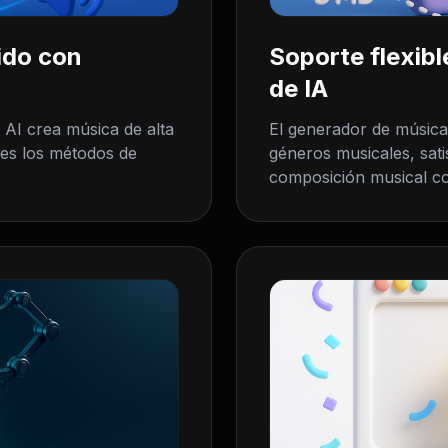
ido con
Soporte flexib
de IA
AI crea música de alta
El generador de música 
es los métodos de
géneros musicales, sat
composición musical con 