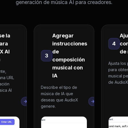
generación de música AI para creadores.
se la
Agregar
Aju
ara
instrucciones
4
con
X AI
de
de 
3
c
composición
Ajusta los
musical con
para obten
nte,
IA
musical pe
una URL
de AudioX
ación
Describe el tipo de
sica AI
música de IA que
deseas que AudioX
genere.