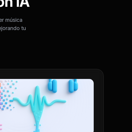
on IA
er música
ejorando tu