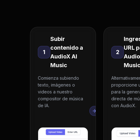
Subir
Ingre
contenido a
URL p
1
2
AudioX AI
Audio
Music
Musi
Comienza subiendo
Alternativame
texto, imágenes o
proporcione 
videos a nuestro
para la gener
compositor de música
directa de mú
de IA.
con AudioX.