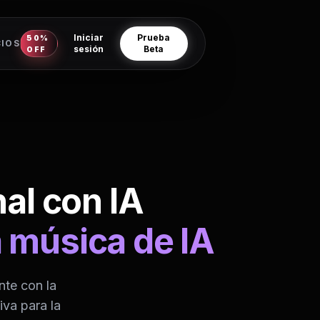
Iniciar
Prueba
50%
CIOS
sesión
Beta
OFF
al con IA
 música de IA
nte con la
iva para la