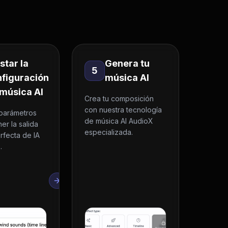
star la
Genera tu
5
figuración
música AI
música AI
Crea tu composición
con nuestra tecnología
 parámetros
de música AI AudioX
er la salida
especializada.
rfecta de IA
.