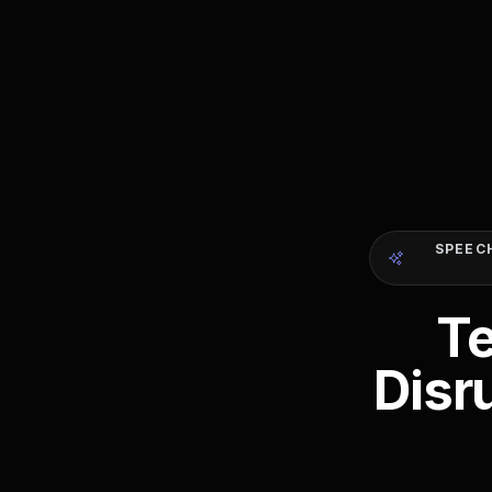
SPEEC
Te
Disr