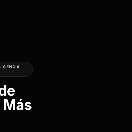
LIGENCIA
 de
A Más