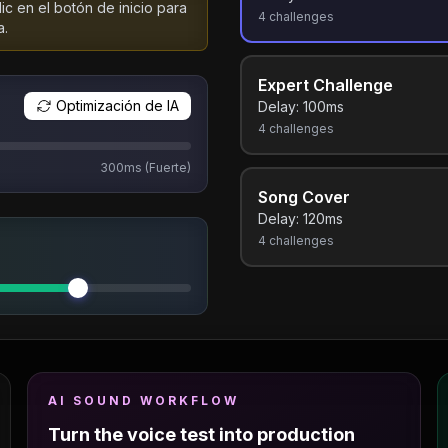
lic en el botón de inicio para
4
challenges
a.
Expert Challenge
Optimización de IA
Delay:
100
ms
4
challenges
300ms (Fuerte)
Song Cover
Delay:
120
ms
4
challenges
AI SOUND WORKFLOW
Turn the voice test into production