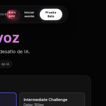
Iniciar
Prueba
50%
CIOS
sesión
Beta
OFF
voz
desafío de IA.
 de IA
Intermediate Challenge
Delay:
150
ms