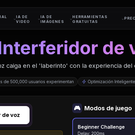
IAL
IA DE
IA DE
HERRAMIENTAS
PRE
VIDEO
IMÁGENES
GRATUITAS
Interferidor de 
z caiga en el 'laberinto' con la experiencia del 
s de 500,000 usuarios experimentan
Optimización Inteligente
🎮
Modos de juego
or de voz
Beginner Challenge
Delay:
200
ms