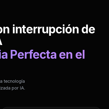
on interrupción de
A
a Perfecta en el
o
ia tecnología
izada por IA.