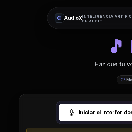
INTELIGENCIA ARTIFIC
AudioX
DE AUDIO
🎵
Haz que tu vo
Má
Iniciar el interferid