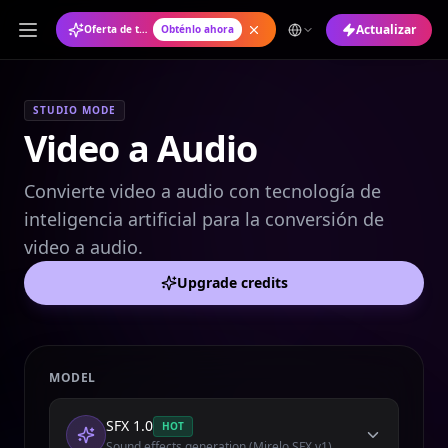
Actualizar
Oferta de temporada: Plan anual con un 50% de descuento
Obténlo ahora
STUDIO MODE
Video a Audio
Convierte video a audio con tecnología de
inteligencia artificial para la conversión de
video a audio.
Upgrade credits
MODEL
SFX 1.0
HOT
Sound effects generation (Mirelo SFX v1)