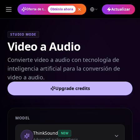
Actualizar
Oferta de temporada: Plan anual con un 50% de descuento
Obténlo ahora
STUDIO MODE
Video a Audio
Convierte video a audio con tecnología de
inteligencia artificial para la conversión de
video a audio.
Upgrade credits
MODEL
ThinkSound
NEW
Advanced audio synthesis