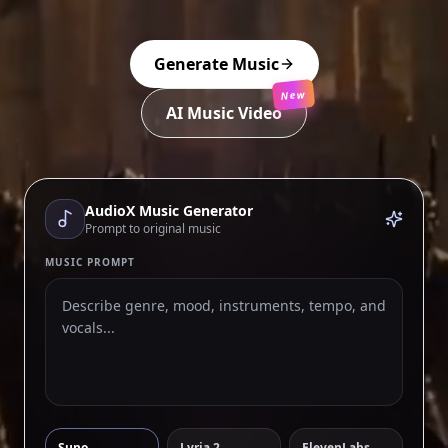
Generate Music
New
AI Music Video
AudioX Music Generator
Prompt to original music
MUSIC PROMPT
Suno
Lyria 2
ElevenLabs