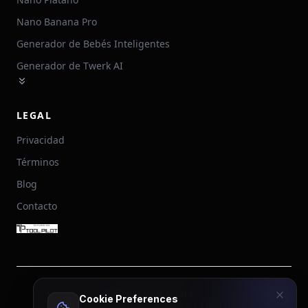
Nano Banana Pro
Generador de Bebés Inteligentes
Generador de Twerk AI
LEGAL
Privacidad
Términos
Blog
Contacto
©
2026
VaVa AI Labs.
Cookie Preferences
30 N Gould St, STE R, Sheridan, WY 82801, USA