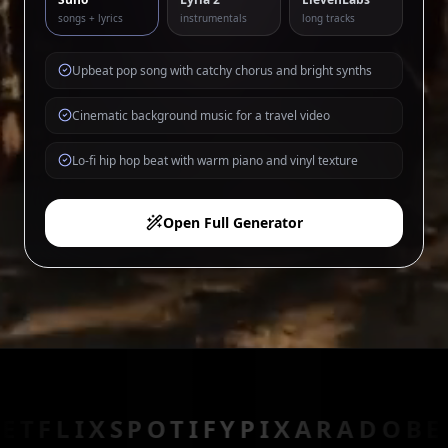
songs + lyrics
instrumentals
long tracks
Upbeat pop song with catchy chorus and bright synths
Cinematic background music for a travel video
Lo-fi hip hop beat with warm piano and vinyl texture
Open Full Generator
X
SPOTIFY
PIXAR
ADOBE
EPIC J