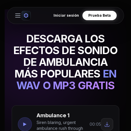
Iniciar sesión
Prueba Beta
Open main menu
DESCARGA LOS
EFECTOS DE SONIDO
DE AMBULANCIA
MÁS POPULARES
EN
WAV O MP3 GRATIS
Ambulance 1
Siren blaring, urgent
00:05
ambulance rush through