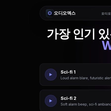
오디오엑스
오디오
가장 인기 있
W
Sci-fi 1
Loud alarm blare, futuristic aler
Sci-fi 2
Soft alarm beep, sci-fi ambian