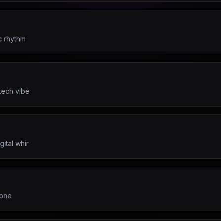
c rhythm
tech vibe
ital whir
tone