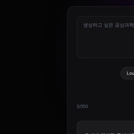
Lou
0/100