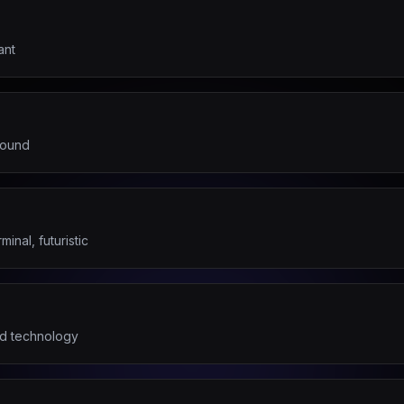
ant
round
inal, futuristic
d technology