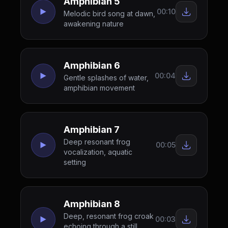
Amphibian 5
00:10
Melodic bird song at dawn,
awakening nature
Amphibian 6
00:04
Gentle splashes of water,
amphibian movement
Amphibian 7
Deep resonant frog
00:05
vocalization, aquatic
setting
Amphibian 8
Deep, resonant frog croak
00:03
echoing through a still