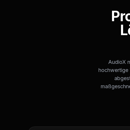
Pr
L
AudioX nu
hochwertige 
abgest
maßgeschnei