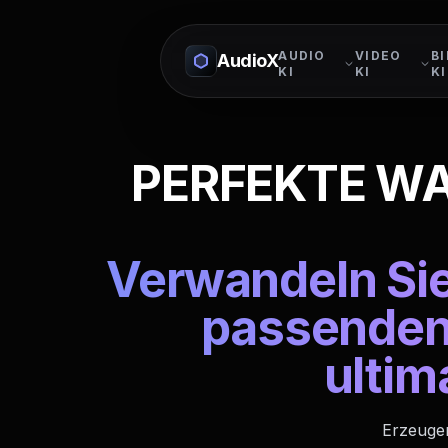
AUDIO
VIDEO
BI
AudioX
KI
KI
KI
PERFEKTE WAN
Verwandeln Sie
passenden 
ultim
Erzeugen