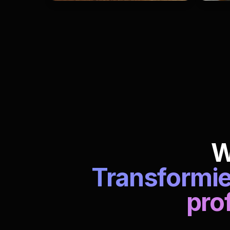
W
Transformier
pro