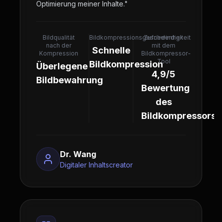
Optimierung meiner Inhalte.
"
Bildqualität
Bildkompressionsgeschwindigkeit
Zufriedenheit
nach der
mit dem
Schnelle
Kompression
Bildkompressor-
Tool
Bildkompression
Überlegene
4,9/5
Bildbewahrung
Bewertung
des
Bildkompressors
Dr. Wang
Digitaler Inhaltscreator