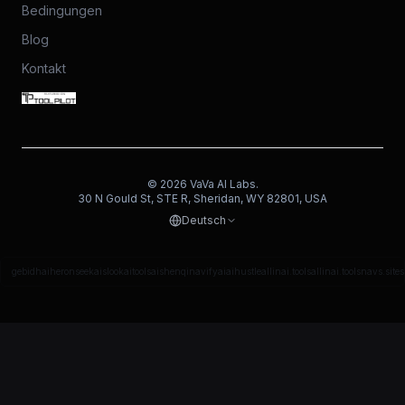
Bedingungen
Blog
Kontakt
©
2026
VaVa AI Labs.
30 N Gould St, STE R, Sheridan, WY 82801, USA
Deutsch
gebidh
aiheron
seekais
lookaitools
aishenqi
navifyai
aihustle
allinai.tools
allinai.tools
navs.site
s