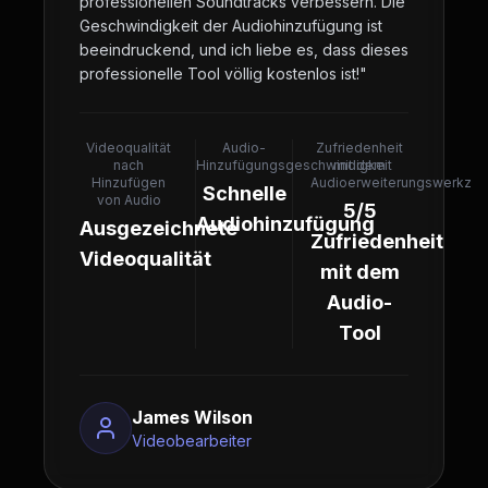
professionellen Soundtracks verbessern. Die
Geschwindigkeit der Audiohinzufügung ist
beeindruckend, und ich liebe es, dass dieses
professionelle Tool völlig kostenlos ist!
"
Videoqualität
Audio-
Zufriedenheit
nach
Hinzufügungsgeschwindigkeit
mit dem
Hinzufügen
Audioerweiterungswerkze
Schnelle
von Audio
5/5
Audiohinzufügung
Ausgezeichnete
Zufriedenheit
Videoqualität
mit dem
Audio-
Tool
James Wilson
Videobearbeiter