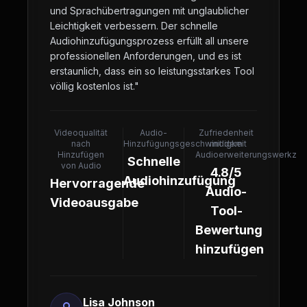
und Sprachübertragungen mit unglaublicher
Leichtigkeit verbessern. Der schnelle
Audiohinzufügungsprozess erfüllt all unsere
professionellen Anforderungen, und es ist
erstaunlich, dass ein so leistungsstarkes Tool
völlig kostenlos ist.
"
Videoqualität
Audio-
Zufriedenheit
nach
Hinzufügungsgeschwindigkeit
mit dem
Hinzufügen
Audioerweiterungswerkze
Schnelle
von Audio
4.8/5
Audiohinzufügung
Hervorragende
Audio-
Videoausgabe
Tool-
Bewertung
hinzufügen
Lisa Johnson