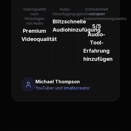
Videoqualität
Audio-
Zufriedenheit
nach
Hinzufügungsgeschwindigkeit
mit dem
Hinzufügen
Audioerweiterungswerkze
Blitzschnelle
von Audio
5/5
Audiohinzufügung
Premium
Audio-
Videoqualität
Tool-
Erfahrung
hinzufügen
Michael Thompson
YouTuber und Inhaltscreator