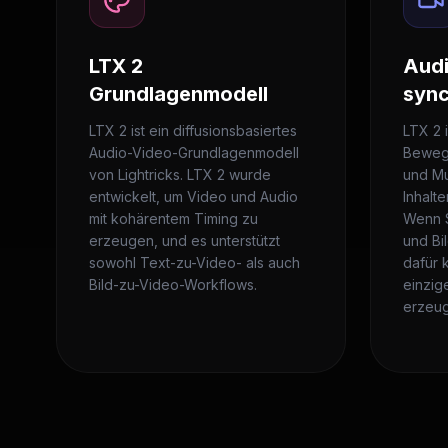
LTX 2
Audi
Grundlagenmodell
sync
LTX 2 ist ein diffusionsbasiertes
LTX 2 
Audio-Video-Grundlagenmodell
Bewegu
von Lightricks. LTX 2 wurde
und Mu
entwickelt, um Video und Audio
Inhalte
mit kohärentem Timing zu
Wenn S
erzeugen, und es unterstützt
und Bi
sowohl Text-zu-Video- als auch
dafür 
Bild-zu-Video-Workflows.
einzig
erzeu