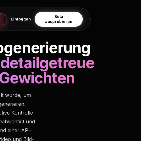
Beta
Einloggen
ausprobieren
eogenerierung
 detailgetreue
 Gewichten
elt wurde, um
generieren.
tive Kontrolle
absichtigt und
und einer API-
Video und Bild-