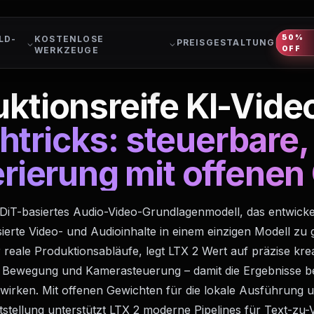
50%
LD-
KOSTENLOSE
PREISGESTALTUNG
OFF
WERKZEUGE
uktionsreife KI-Vid
htricks: steuerbare,
rierung mit offenen
n DiT-basiertes Audio-Video-Grundlagenmodell, das entwick
ierte Video- und Audioinhalte in einem einzigen Modell zu 
r reale Produktionsabläufe, legt LTX 2 Wert auf präzise krea
, Bewegung und Kamerasteuerung – damit die Ergebnisse be
g wirken. Mit offenen Gewichten für die lokale Ausführung 
tstellung unterstützt LTX 2 moderne Pipelines für Text-zu-