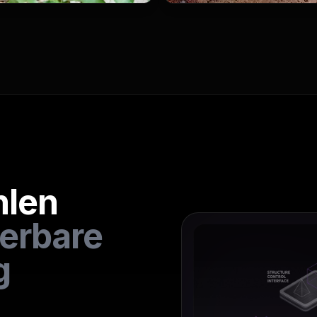
hlen
erbare
g