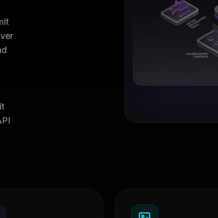
mit
iver
nd
it
API