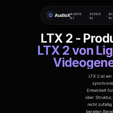
AUDIO
VIDEO
BI
AudioX
KI
KI
KI
LTX 2 - Prod
LTX 2 von Lig
Videogene
LTX 2 ist ei
synchronis
Entwickelt fü
über Struktur
nicht zufälli
bereiten Berei