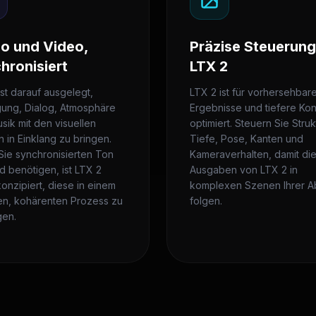
o und Video,
Präzise Steuerung
hronisiert
LTX 2
ist darauf ausgelegt,
LTX 2 ist für vorhersehbar
ng, Dialog, Atmosphäre
Ergebnisse und tiefere Kon
sik mit den visuellen
optimiert. Steuern Sie Struk
n in Einklang zu bringen.
Tiefe, Pose, Kanten und
ie synchronisierten Ton
Kameraverhalten, damit di
ld benötigen, ist LTX 2
Ausgaben von LTX 2 in
konzipiert, diese in einem
komplexen Szenen Ihrer A
en, kohärenten Prozess zu
folgen.
gen.