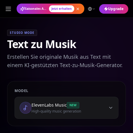
Upgrade
Saisonales Angebot: Jahresabo mit 50 % Rabatt
Jetzt erhalten
STUDIO MODE
Text zu Musik
Erstellen Sie originale Musik aus Text mit
einem KI-gestützten Text-zu-Musik-Generator.
MODEL
ElevenLabs Music
NEW
High-quality music generation