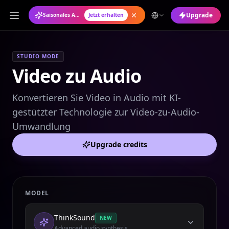
Upgrade
Saisonales Angebot: Jahresabo mit 50 % Rabatt
Jetzt erhalten
STUDIO MODE
Video zu Audio
Konvertieren Sie Video in Audio mit KI-
gestützter Technologie zur Video-zu-Audio-
Umwandlung
Upgrade credits
MODEL
ThinkSound
NEW
Advanced audio synthesis