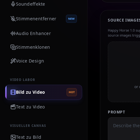
Soundeffekte
Stimmenentferner
NEW
SOURCE IMAGE
Happy Horse 1.0 su
Audio Enhancer
source images trig
Stimmenklonen
Voice Design
VIDEO LABOR
or 
Bild zu Video
HOT
Text zu Video
PROMPT
VISUELLER CANVAS
Text zu Bild