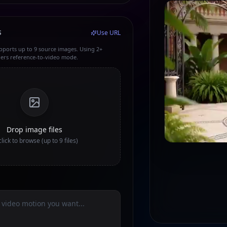
S
Use URL
pports up to 9 source images. Using 2+
gers reference-to-video mode.
Drop image files
click to browse (up to 9 files)