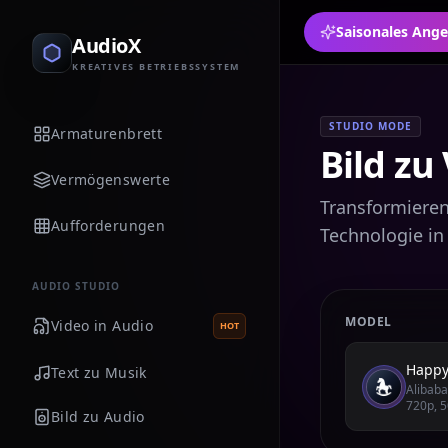
AudioX
KREATIVES BETRIEBSSYSTEM
STUDIO MODE
Armaturenbrett
Bild zu
Vermögenswerte
Transformieren 
Aufforderungen
Technologie in
AUDIO STUDIO
MODEL
Video in Audio
HOT
Happy
Text zu Musik
Alibaba
720p, 5
Bild zu Audio