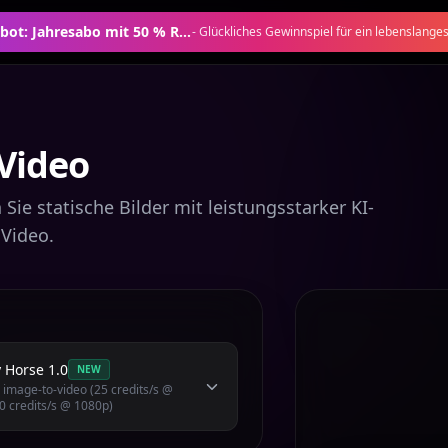
Saisonales Angebot: Jahresabo mit 50 % Rabatt
-
Glückliches Gewinnspiel für ein lebenslange
 Video
Sie statische Bilder mit leistungsstarker KI-
 Video.
 Horse 1.0
NEW
 image-to-video (25 credits/s @
0 credits/s @ 1080p)