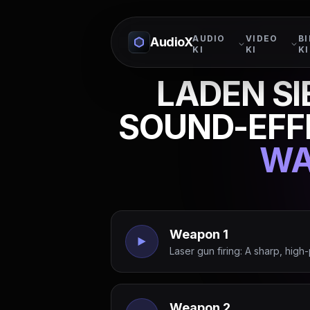
AUDIO
VIDEO
BI
AudioX
KI
KI
KI
LADEN SI
SOUND-EFF
WA
Weapon 1
Laser gun firing: A sharp, high-
Weapon 2