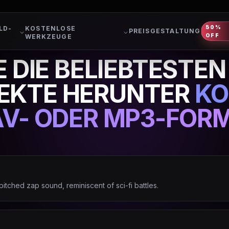
50%
LD-
KOSTENLOSE
PREISGESTALTUNG
OFF
WERKZEUGE
E DIE BELIEBTESTE
EKTE HERUNTER
KO
V- ODER MP3-FOR
pitched zap sound, reminiscent of sci-fi battles.