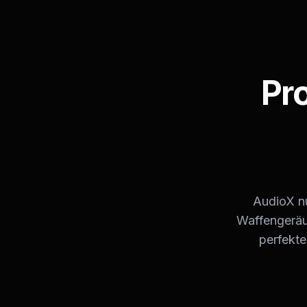
Pr
AudioX nu
Waffengeräus
perfekte