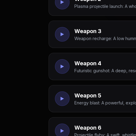
Plasma projectile launch: A w
Weapon 3
Weapon recharge: A low humming
Weapon 4
Futuristic gunshot: A deep, res
Weapon 5
Energy blast: A powerful, explo
Weapon 6
Projectile flyby: A swift, whist