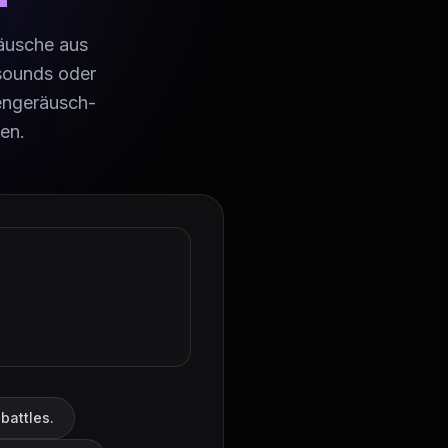
räusche aus
sounds oder
fengeräusch-
len.
battles.