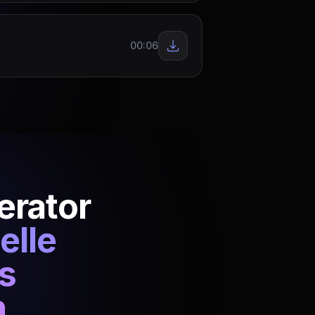
00:06
erator
elle
s
n