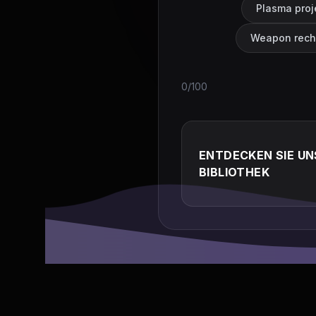
Plasma proj
Weapon recha
0/100
ENTDECKEN SIE U
BIBLIOTHEK