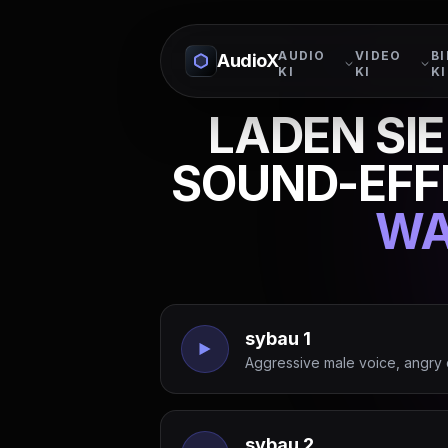
AUDIO
VIDEO
BI
AudioX
KI
KI
KI
LADEN SIE
SOUND-EFF
WA
sybau 1
Aggressive male voice, angry 
sybau 2