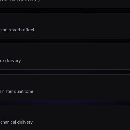
cing reverb effect
re delivery
inister quiet tone
chanical delivery