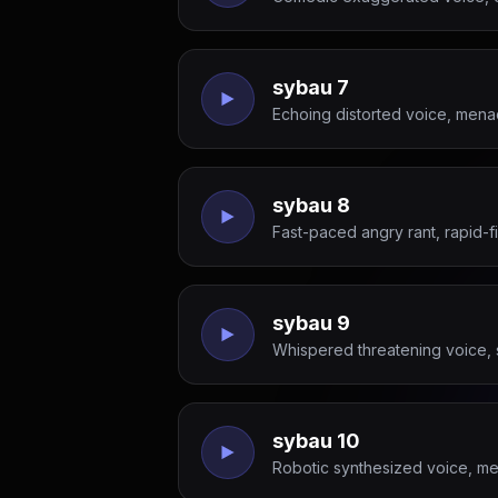
sybau 7
Echoing distorted voice, mena
sybau 8
Fast-paced angry rant, rapid-fi
sybau 9
Whispered threatening voice, s
sybau 10
Robotic synthesized voice, me