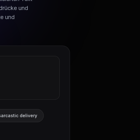
sdrücke und
te und
arcastic delivery