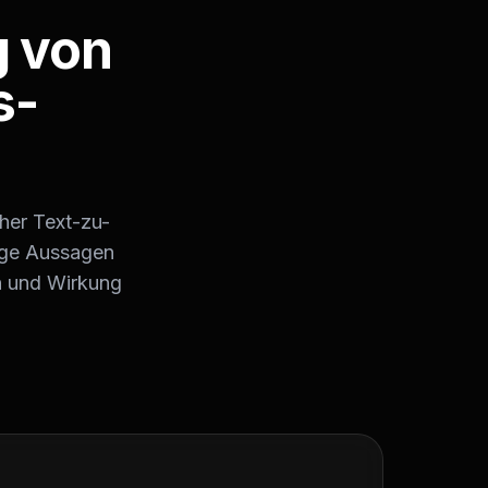
g von
s-
cher Text-zu-
ige Aussagen
n und Wirkung