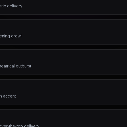
stic delivery
tening growl
eatrical outburst
an accent
ver-the-top delivery