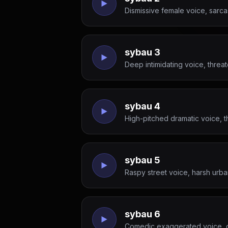
Dismissive female voice, sarca
sybau 3
Deep intimidating voice, threa
sybau 4
High-pitched dramatic voice, th
sybau 5
Raspy street voice, harsh urb
sybau 6
Comedic exaggerated voice, o