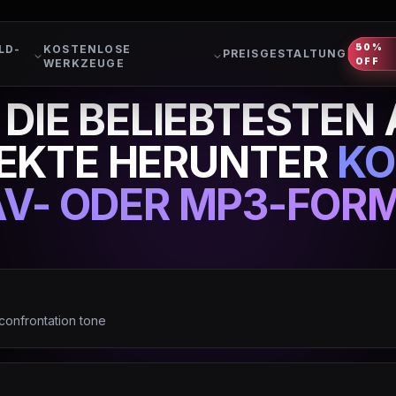
50%
LD-
KOSTENLOSE
PREISGESTALTUNG
OFF
WERKZEUGE
 DIE BELIEBTESTEN
EKTE HERUNTER
KO
V- ODER MP3-FOR
confrontation tone