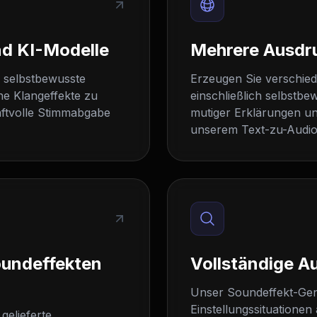
nd KI-Modelle
Mehrere Ausdr
f selbstbewusste
Erzeugen Sie verschied
he Klangeffekte zu
einschließlich selbstb
aftvolle Stimmabgabe
mutiger Erklärungen u
unserem Text-zu-Audio
oundeffekten
Vollständige A
Unser Soundeffekt-Gene
Einstellungssituatione
gelieferte