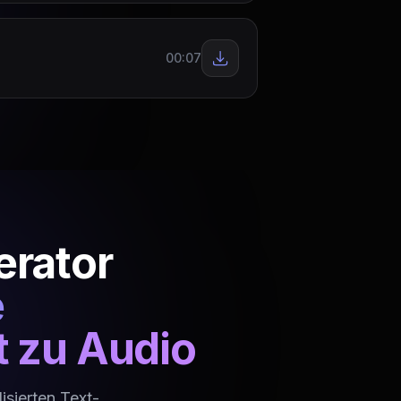
00:07
erator
e
 zu Audio
isierten Text-