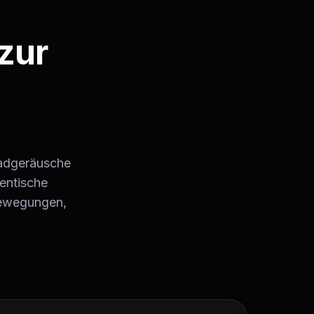
zur
rradgeräusche
entische
bewegungen,