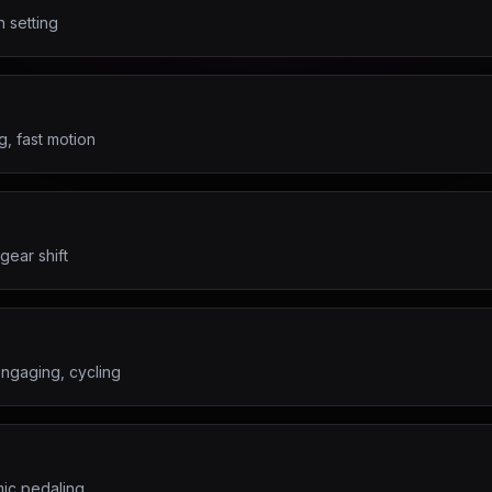
 setting
g, fast motion
gear shift
engaging, cycling
mic pedaling