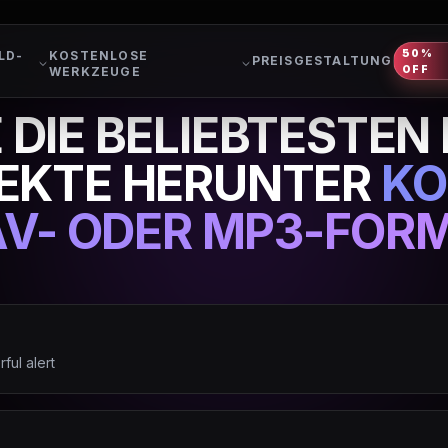
50%
LD-
KOSTENLOSE
PREISGESTALTUNG
OFF
WERKZEUGE
E DIE BELIEBTESTEN
EKTE HERUNTER
KO
V- ODER MP3-FOR
ful alert