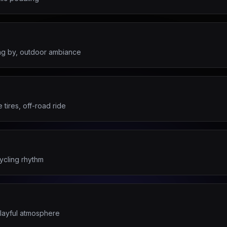
ing by, outdoor ambiance
tires, off-road ride
ycling rhythm
 playful atmosphere