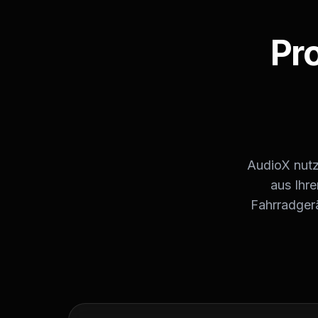
Pr
AudioX nutzt
aus Ihr
Fahrradger