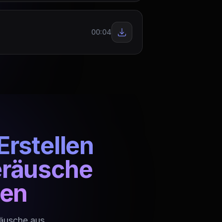
00:04
Erstellen
eräusche
gen
räusche aus