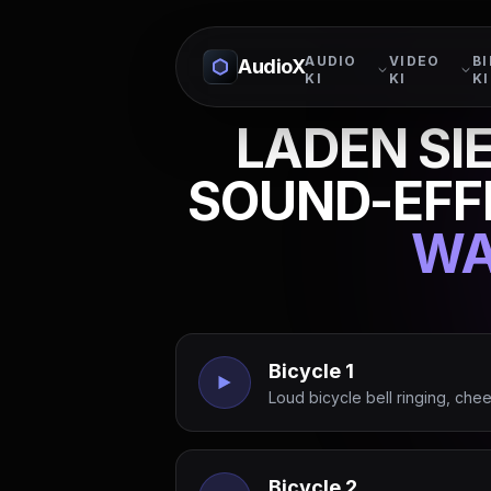
AUDIO
VIDEO
BI
AudioX
KI
KI
KI
LADEN SI
SOUND-EFF
WA
Bicycle 1
Loud bicycle bell ringing, cheer
Bicycle 2