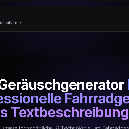
t, city ride
 Geräuschgenerator
fessionelle Fahrradg
s Textbeschreibun
 unsere fortschrittliche KI-Technologie, um Fahrradge