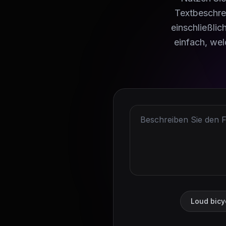
Textbeschrei
einschließli
einfach, we
Loud bicyc