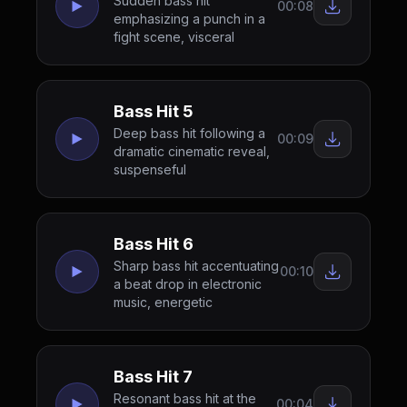
Sudden bass hit
00:08
emphasizing a punch in a
fight scene, visceral
Bass Hit 5
Deep bass hit following a
00:09
dramatic cinematic reveal,
suspenseful
Bass Hit 6
Sharp bass hit accentuating
00:10
a beat drop in electronic
music, energetic
Bass Hit 7
Resonant bass hit at the
00:04