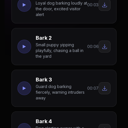
Loyal dog barking loudly at
00:03
the door, excited visitor
alert
Bark 2
Small puppy yipping
00:06
playfully, chasing a ball in
the yard
Bark 3
Guard dog barking
00:07
fiercely, warning intruders
away
Bark 4