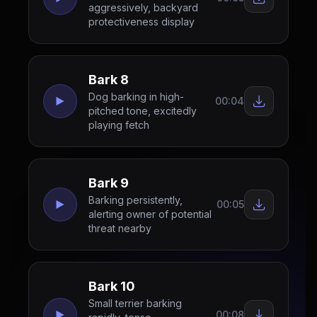
aggressively, backyard
protectiveness display
Bark 8
Dog barking in high-
00:04
pitched tone, excitedly
playing fetch
Bark 9
Barking persistently,
00:05
alerting owner of potential
threat nearby
Bark 10
Small terrier barking
00:08