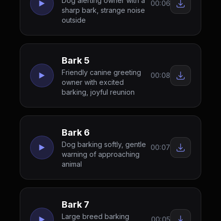
Dog alerting owner with a
00:06
sharp bark, strange noise
outside
Bark 5
Friendly canine greeting
00:08
owner with excited
barking, joyful reunion
Bark 6
Dog barking softly, gentle
00:07
warning of approaching
animal
Bark 7
Large breed barking
00:05