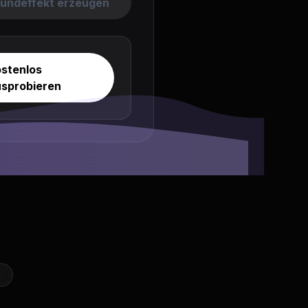
undeffekt erzeugen
ostenlos
usprobieren
N