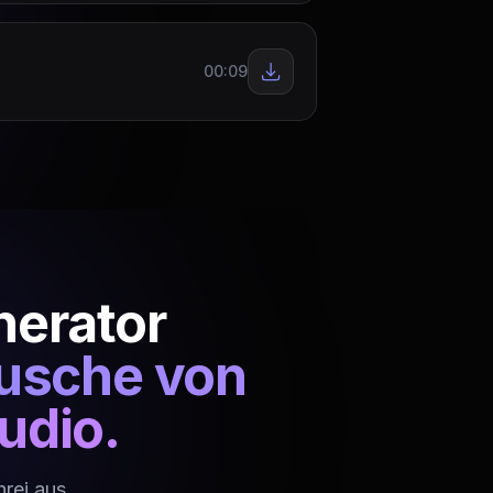
00:09
erator
äusche von
udio.
rei aus