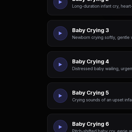
Long-duration infant cry, hear
Baby Crying 3
Newborn crying softly, gentle
Baby Crying 4
Distressed baby wailing, urgen
Baby Crying 5
Crying sounds of an upset infa
Baby Crying 6
Pitch-shifted baby cry, eerie a