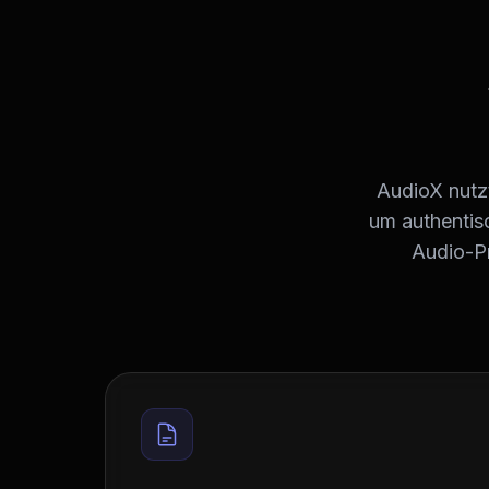
AudioX nutzt
um authentisc
Audio-Pr