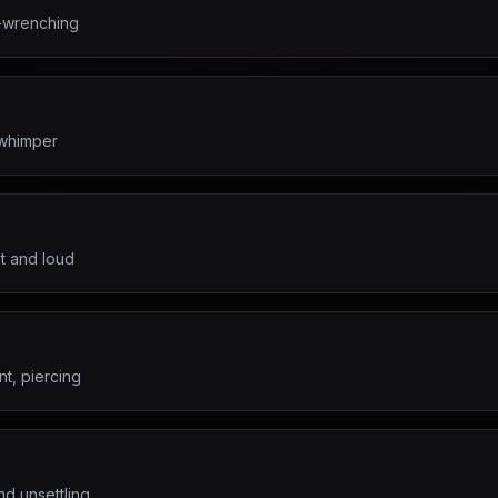
t-wrenching
 whimper
t and loud
nt, piercing
nd unsettling