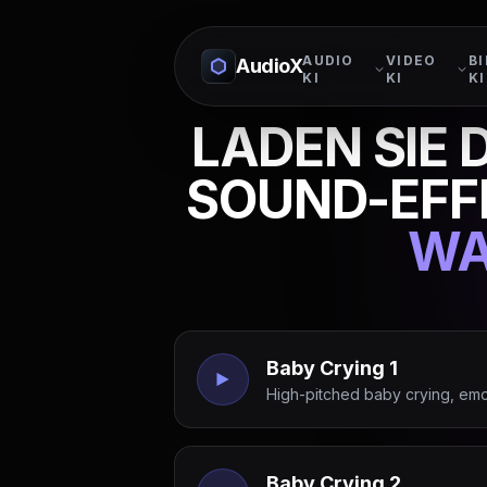
AUDIO
VIDEO
BI
AudioX
KI
KI
KI
LADEN SIE 
SOUND-EFF
WA
Baby Crying 1
High-pitched baby crying, emot
Baby Crying 2