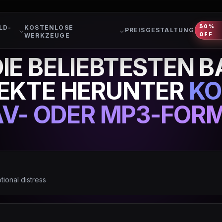
50%
LD-
KOSTENLOSE
PREISGESTALTUNG
OFF
WERKZEUGE
DIE BELIEBTESTEN 
EKTE HERUNTER
KO
V- ODER MP3-FOR
ional distress