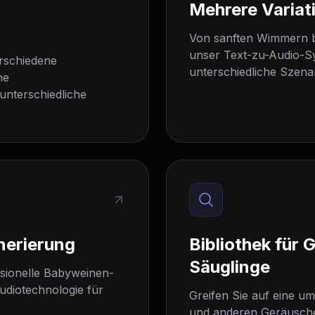
Mehrere Variat
Von sanften Wimmern b
unser Text-zu-Audio-S
erschiedene
unterschiedliche Szena
he
unterschiedliche
nerierung
Bibliothek für 
Säuglinge
sionelle Babyweinen-
udiotechnologie für
Greifen Sie auf eine 
und anderen Geräuschen