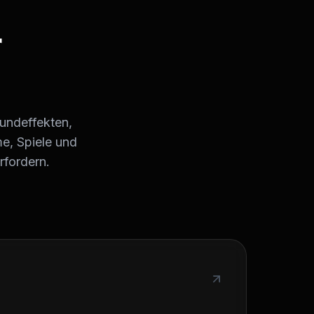
r
oundeffekten,
me, Spiele und
rfordern.