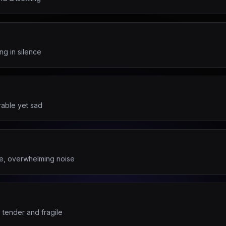
ng in silence
rable yet sad
ce, overwhelming noise
 tender and fragile