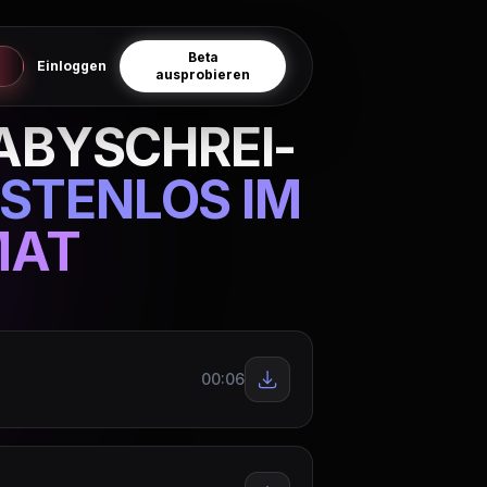
Beta
Einloggen
ausprobieren
BABYSCHREI-
STENLOS IM
MAT
00:06