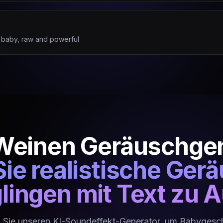
a baby, raw and powerful
Weinen Geräuschgen
Sie realistische Ger
lingen mit Text zu A
 Sie unseren KI-Soundeffekt-Generator, um Babygesch