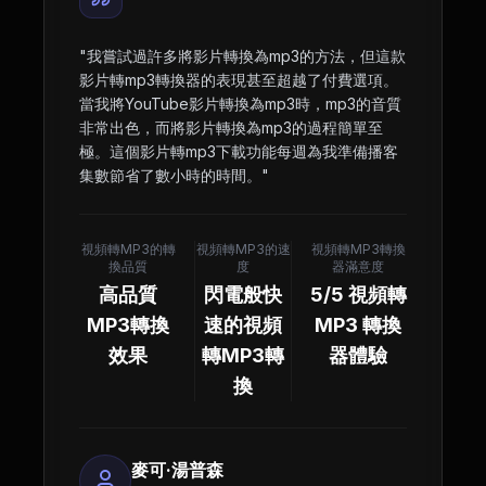
"
我嘗試過許多將影片轉換為mp3的方法，但這款
影片轉mp3轉換器的表現甚至超越了付費選項。
當我將YouTube影片轉換為mp3時，mp3的音質
非常出色，而將影片轉換為mp3的過程簡單至
極。這個影片轉mp3下載功能每週為我準備播客
集數節省了數小時的時間。
"
視頻轉MP3的轉
視頻轉MP3的速
視頻轉MP3轉換
換品質
度
器滿意度
高品質
閃電般快
5/5 視頻轉
MP3轉換
速的視頻
MP3 轉換
效果
轉MP3轉
器體驗
換
麥可·湯普森