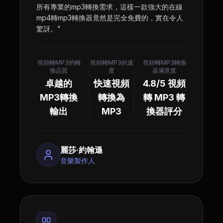
所有專業的mp3轉換需求，這樣一款強大的在線
mp4轉mp3轉換器竟然是完全免費的，實在令人
驚訝。
"
視頻轉MP3的轉
視頻轉MP3的速
視頻轉MP3轉換
換品質
度
器滿意度
卓越的
快速視頻
4.8/5 視頻
MP3轉換
轉換為
轉 MP3 轉
輸出
MP3
換器評分
麗莎·約翰遜
音樂製作人