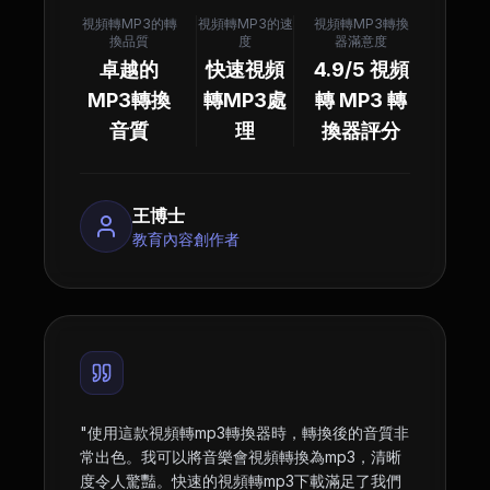
視頻轉MP3的轉
視頻轉MP3的速
視頻轉MP3轉換
換品質
度
器滿意度
卓越的
快速視頻
4.9/5 視頻
MP3轉換
轉MP3處
轉 MP3 轉
音質
理
換器評分
王博士
教育內容創作者
"
使用這款視頻轉mp3轉換器時，轉換後的音質非
常出色。我可以將音樂會視頻轉換為mp3，清晰
度令人驚豔。快速的視頻轉mp3下載滿足了我們