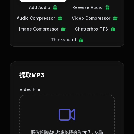
Add Audio
Reverse Audio
Audio Compressor
Video Compressor
Image Compressor
Chatterbox TTS
Thinksound
提取MP3
Video File
將視頻拖放到此處以轉換為mp3，或點