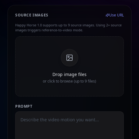
SOURCE IMAGES
Use URL
Happy Horse 1.0 supports up to 9 source images. Using 2+ source
images triggers reference-to-video mode.
Drop image files
or click to browse (up to 9 files)
PROMPT