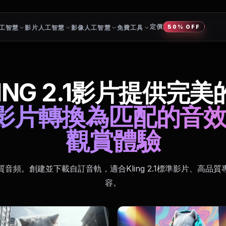
定價
工智慧
影片人工智慧
影像人工智慧
免費工具
50% OFF
ING 2.1影片提供完
 AI影片轉換為匹配的
觀賞體驗
音頻。創建並下載自訂音軌，適合Kling 2.1標準影片、高品
容。