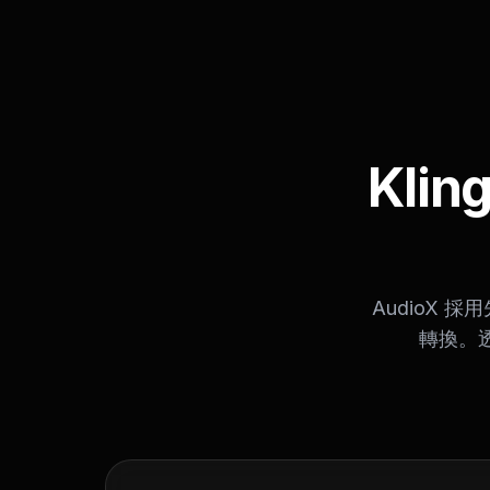
Kli
AudioX 
轉換。透