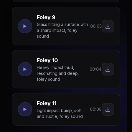
Foley 9
Glass hitting a surface with
00:05
a sharp impact, foley
sound
Foley 10
Heavy impact thud,
00:04
resonating and deep,
foley sound
Foley 11
00:08
Light impact bump, soft
and subtle, foley sound