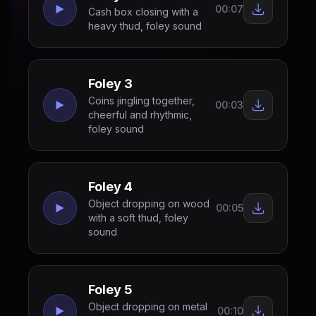
00:07
Cash box closing with a
heavy thud, foley sound
Foley 3
Coins jingling together,
00:03
cheerful and rhythmic,
foley sound
Foley 4
Object dropping on wood
00:05
with a soft thud, foley
sound
Foley 5
Object dropping on metal
00:10