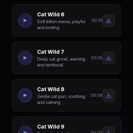
Cat Wild 6
00:10
Soft kitten meow, playful
and inviting
Cat Wild 7
00:05
Deep cat growl, warning
and territorial
Cat Wild 8
00:08
Gentle cat purr, soothing
and calming
Cat Wild 9
00:03