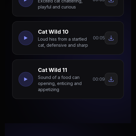
Excited cat chattering,
playful and curious
Cat Wild 10
00:05
Loud hiss from a startled
cat, defensive and sharp
Cat Wild 11
Sound of a food can
00:09
opening, enticing and
appetizing