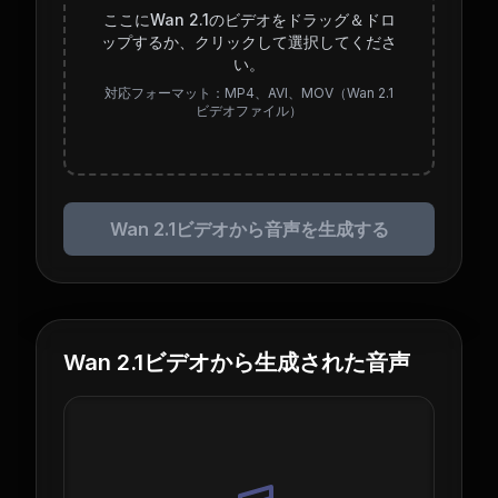
ここにWan 2.1のビデオをドラッグ＆ドロ
ップするか、クリックして選択してくださ
い。
対応フォーマット：MP4、AVI、MOV（Wan 2.1
ビデオファイル）
Wan 2.1ビデオから音声を生成する
Wan 2.1ビデオから生成された音声