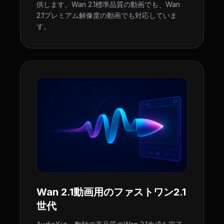
供します。Wan 2.1標準品質の動画でも、Wan
2.1プレミアム解像度の動画でも対応していま
す。
Wan 2.1動画用のファストワン2.1
世代