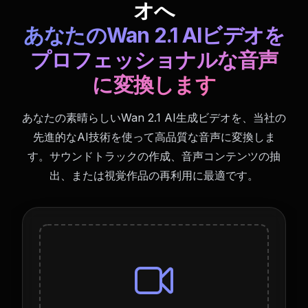
オへ
あなたのWan 2.1 AIビデオを
プロフェッショナルな音声
に変換します
あなたの素晴らしいWan 2.1 AI生成ビデオを、当社の
先進的なAI技術を使って高品質な音声に変換しま
す。サウンドトラックの作成、音声コンテンツの抽
出、または視覚作品の再利用に最適です。