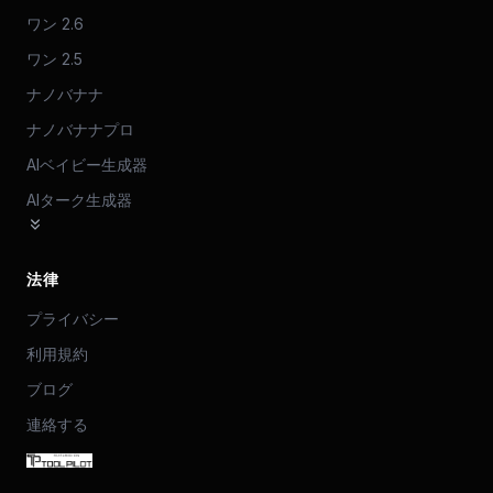
ワン 2.6
ワン 2.5
ナノバナナ
ナノバナナプロ
AIベイビー生成器
AIターク生成器
法律
プライバシー
利用規約
ブログ
連絡する