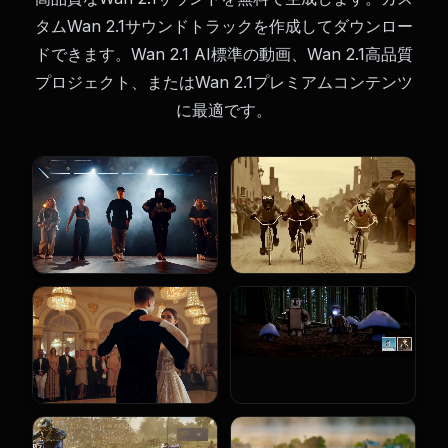
タムWan 2.1サウンドトラックを作成してダウンロー
ドできます。Wan 2.1 AI標準の動画、Wan 2.1高品質
プロジェクト、またはWan 2.1プレミアムコンテンツ
に最適です。