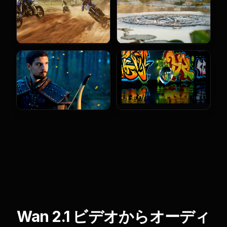
Wan 2.1 ビデオからオーディ